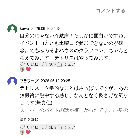
コメントする
kuwa
2026.06.10 22:34
自分のじゃない冷蔵庫！たしかに面白いですね。
イベント両方とも土曜日で参加できないのが残
念。でもふわそよハウスのクラファン、ちゃんと
考えてみます。テトリスはやってみますよ。
いいね！
返信
シェア
フラフープ
2026.06.10 20:25
テトリス！医学的なことはさっぱりですが、あの
無機質に熱中する感じ、なんとなく良さげな気が
します(無責任)。
スーパーのバイトの話が嬉しかったです。心身の
健康を第一にしつつ、静かに続けていけるなら、
続きを読む
それに越したことはないですね。
いいね！
返信
シェア