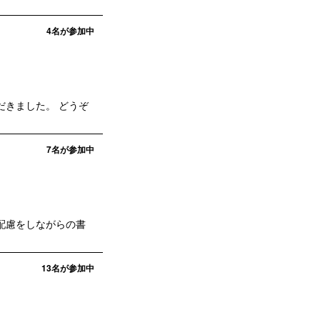
4
名が参加中
きました。 どうぞ
7
名が参加中
配慮をしながらの書
13
名が参加中