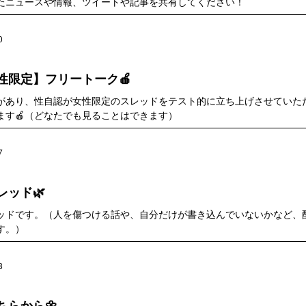
たニュースや情報、ツイートや記事を共有してください！
0
性限定】フリートーク🍎
があり、性自認が女性限定のスレッドをテスト的に立ち上げさせていただ
ます🍎（どなたでも見ることはできます）
7
ッド🌿
ッドです。（人を傷つける話や、自分だけが書き込んでいないかなど、
す。）
8
ちらから🌼