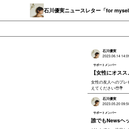
石川優実ニュースレター「for mysel
石川優実
2023.06.14 14:0
サポートメンバー
【女性にオスス
女性の友人へのプレ
えてください🥹💐
石川優実
2023.05.20 09:5
サポートメンバー
誰でもNewsヘ