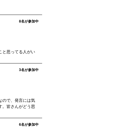
8
名が参加中
こと思ってる人がい
3
名が参加中
なので、発言には気
す。皆さんがどう思
6
名が参加中