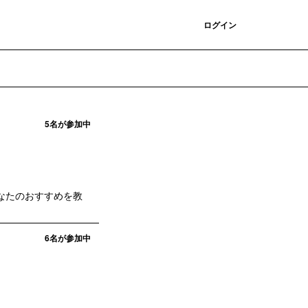
登録
ログイン
5
名が参加中
なたのおすすめを教
6
名が参加中