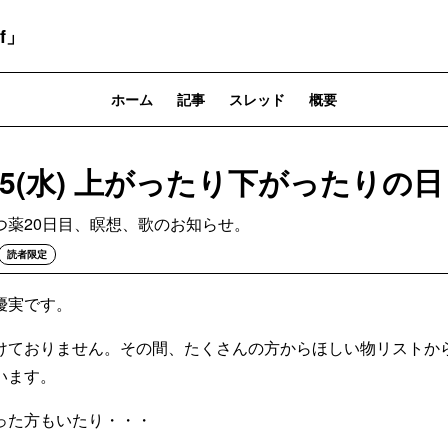
f」
ホーム
記事
スレッド
概要
0.25(水) 上がったり下がったりの
つ薬20日目、瞑想、歌のお知らせ。
読者限定
優実です。
けておりません。その間、たくさんの方からほしい物リストか
います。
った方もいたり・・・