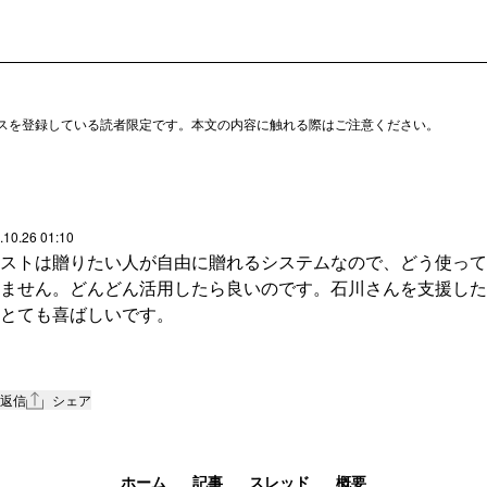
スを登録している読者限定です。本文の内容に触れる際はご注意ください。
.10.26 01:10
ストは贈りたい人が自由に贈れるシステムなので、どう使って
ません。どんどん活用したら良いのです。石川さんを支援した
とても喜ばしいです。
すが、アクセスがちょいと不便で。Xでいうところのプロフィ
ぐに見られるところにあると助かるのですが、少し抵抗があり
返信
シェア
ホーム
記事
スレッド
概要