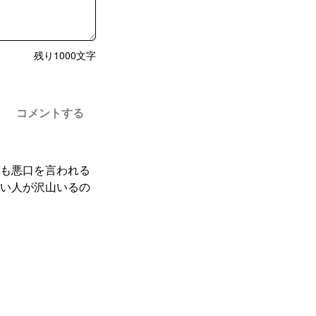
残り
1000
文字
コメントする
も悪口を言われる
い人が沢山いるの
ールや固定ポスト
ますかね💦？